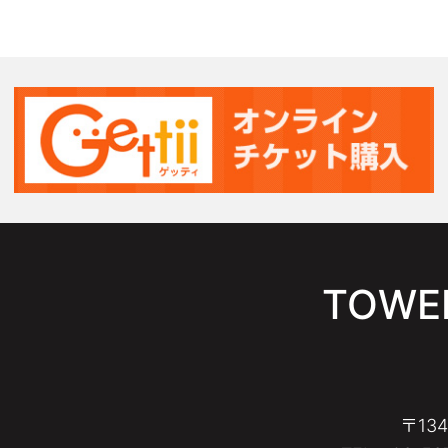
TOWER
〒13