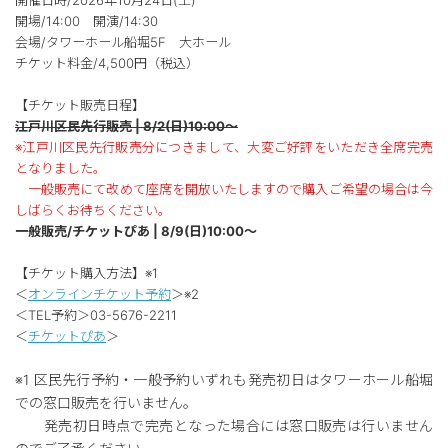
開催日時/2026年10月24日(土)
開場/14:00 開演/14:30
会場/タワーホール船堀5F 大ホール
チケット料金/4,500円（税込）
【チケット販売日程】
江戸川区民先行販売 | 8/2(日)10:00～
※江戸川区民先行販売分につきまして、大変ご好評をいただき全席完売
となりました。
一般販売にて改めて座席を開放いたしますので購入ご希望の場合は今
しばらくお待ちください。
一般販売/チケットぴあ | 8/9(日)10:00～
【チケット購入方法】※1
＜
オンラインチケット予約
＞※2
＜TEL予約＞03-5676-2211
＜
チケットぴあ
＞
※1 区民先行予約・一般予約いずれも発売初日はタワーホール船堀
での窓口販売を行いません。
発売初日時点で完売となった場合には窓口販売は行いません