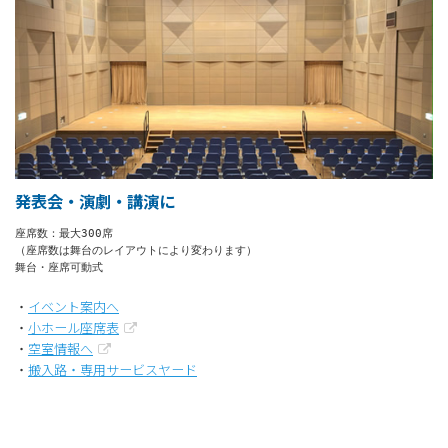
発表会・演劇・講演に
座席数：最大300席

（座席数は舞台のレイアウトにより変わります）

舞台・座席可動式
・
イベント案内へ
・
小ホール座席表
・
空室情報へ
・
搬入路・専用サービスヤード