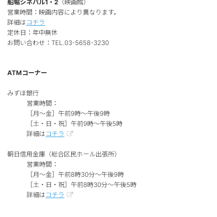
船堀シネパル1・2
（映画館）
営業時間：映画内容により異なります。
詳細は
コチラ
定休日：年中無休
お問い合わせ：TEL.03-5658-3230
ATMコーナー
みずほ銀行
営業時間：
［月～金］午前9時～午後9時
［土・日・祝］午前9時～午後5時
詳細は
コチラ
朝日信用金庫（総合区民ホール出張所）
営業時間：
［月～金］午前8時30分～午後9時
［土・日・祝］午前8時30分～午後5時
詳細は
コチラ