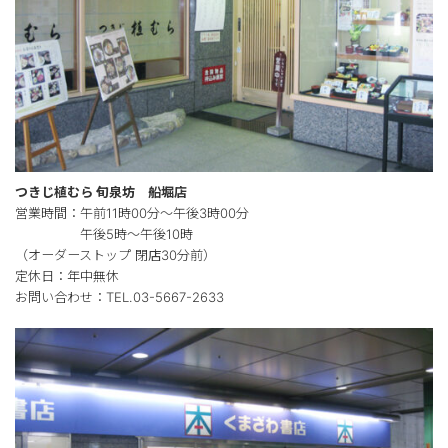
つきじ植むら 旬泉坊 船堀店
営業時間：午前11時00分～午後3時00分
午後5時～午後10時
（オーダーストップ 閉店30分前）
定休日：年中無休
お問い合わせ：TEL.03-5667-2633