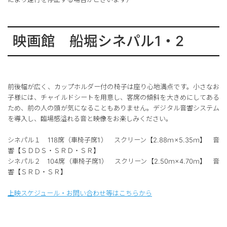
映画館 船堀シネパル1・2
前後幅が広く、カップホルダー付の椅子は座り心地満点です。小さなお
子様には、チャイルドシートを用意し、客席の傾斜を大きめにしてある
ため、前の人の頭が気になることもありません。デジタル音響システム
を導入し、臨場感溢れる音と映像をお楽しみください。
シネパル１ 118席（車椅子席1） スクリーン【2.88ｍ×5.35ｍ】 音
響【ＳＤＤＳ・ＳＲＤ・ＳＲ】
シネパル２ 104席（車椅子席1） スクリーン【2.50ｍ×4.70ｍ】 音
響【ＳＲＤ・ＳＲ】
上映スケジュール・お問い合わせ等はこちらから