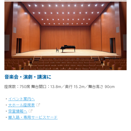
音楽会・演劇・講演に
座席数：750席 舞台間口：13.8m／奥行 15.2m／舞台高さ 90cm
・
イベント案内へ
・
大ホール座席表
・
空室情報へ
・
搬入路・専用サービスヤード