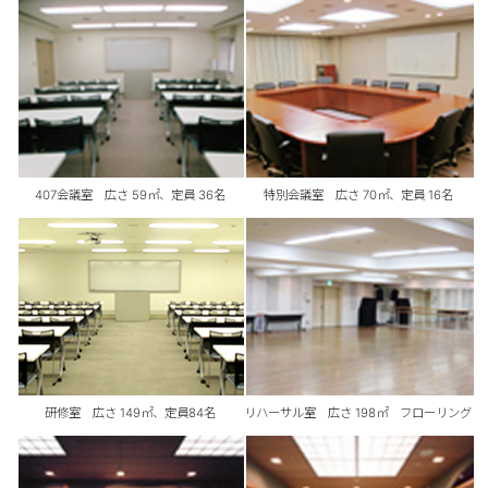
407会議室 広さ 59㎡、定員 36名
特別会議室 広さ 70㎡、定員 16名
研修室 広さ 149㎡、定員84名
リハーサル室 広さ 198㎡ フローリング