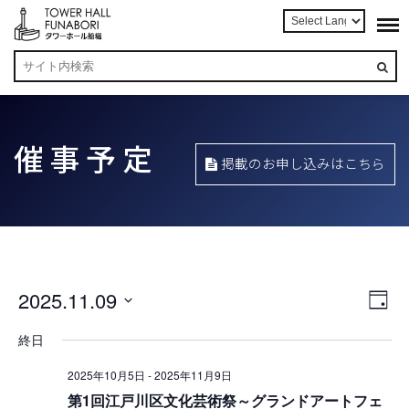
催事予定
掲載のお申し込みはこちら
2025.11.09
ビ
Day
日
終日
ュ
付
を
2025年10月5日
-
2025年11月9日
ー
第1回江戸川区文化芸術祭～グランドアートフェ
選