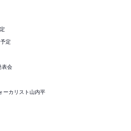
予定
演予定
発表会
ォーカリスト山内平