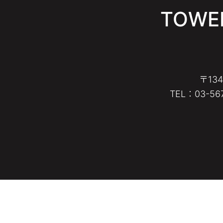
TOWER
〒13
TEL：03-567