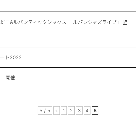
雄二&ルパンティックシックス 「ルパンジャズライブ」
ート2022
WA 開催
5 / 5
«
1
2
3
4
5