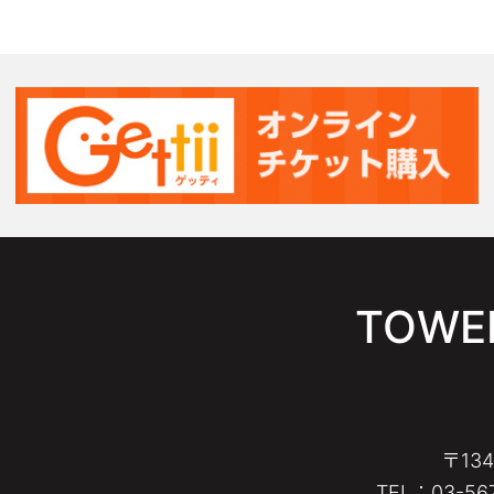
TOWER
〒13
TEL：03-567